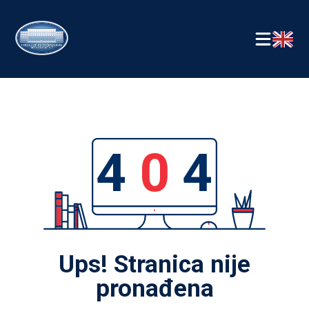
4
0
4
Ups! Stranica nije
pronađena