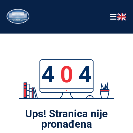
4
0
4
Ups! Stranica nije
pronađena