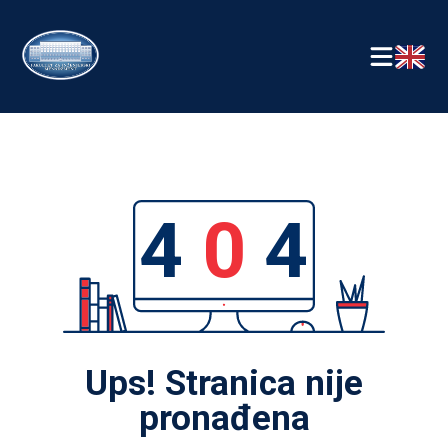
4
0
4
Ups! Stranica nije
pronađena