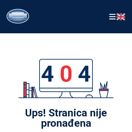
4
0
4
Ups! Stranica nije
pronađena