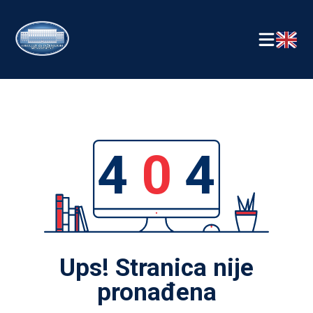
4
0
4
Ups! Stranica nije
pronađena