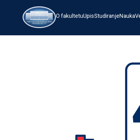
O fakultetu
Upis
Studiranje
Nauka
V