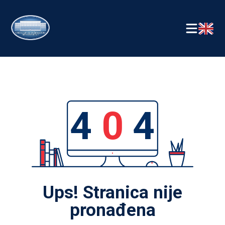
4
0
4
Ups! Stranica nije
pronađena