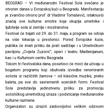
BEOGRAD – VI međunarodni Festival Sola svečano je
otvoren danas u Evropskoj kući u Beogradu. Manifestaciju
je zvanično otvorio prof. dr Vladimir Tomašević, istaknuvši
značaj ove kulturne smotre koja okuplja umetnike i
ljubitelje sola iz zemlje i inostranstva.
Festival će trajati od 29. do 31. maja, a program se odvija
na više lokacija u prestonici. Pored Evropske kuće,
publika će imati priliku da prati sadržaje i u Umetničkom
paviljonu „Cvijeta Zuzorić”, operi i teatru Madlenijanum,
kao i u Kulturnom centru Beograda.
Tokom tri festivalska dana, posetioci će moći da uživaju u
bogatom programu koji obuhvata izvedbe renomiranih
solista iz različitih žanrova – od klasične muzike, preko
baleta, pa sve do savremenih scenskih formi. Festival
Sola predstavlja jedinstvenu priliku za promociju
solističkog umetničkog izraza i podsticanje međunarodne
kulturne razmene.
Organizatori su izrazili zadovoljstvo velikim odzivom