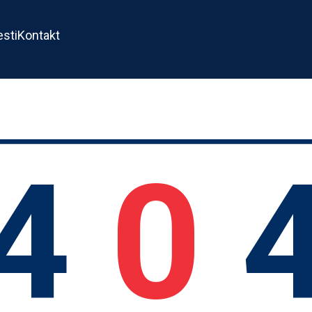
esti
Kontakt
4
0