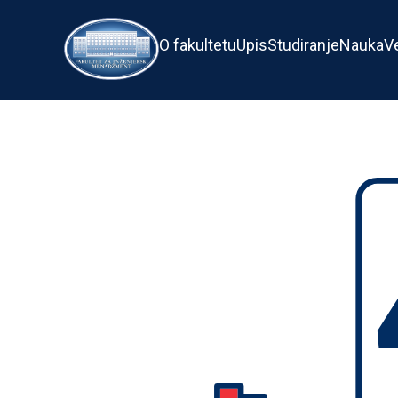
O fakultetu
Upis
Studiranje
Nauka
V