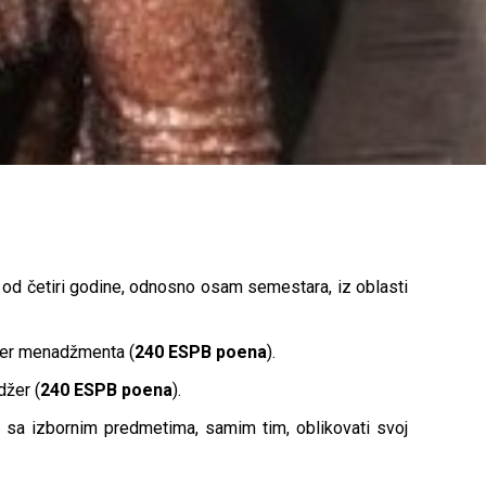
 od četiri godine, odnosno osam semestara, iz oblasti
njer menadžmenta (
240 ESPB poena
).
džer (
240 ESPB poena
).
i sa izbornim predmetima, samim tim, oblikovati svoj