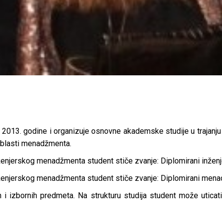
 2013. godine i organizuje osnovne akademske studije u trajanju
oblasti menadžmenta.
inženjerskog menadžmenta student stiče zvanje: Diplomirani inže
inženjerskog menadžmenta student stiče zvanje: Diplomirani mena
i izbornih predmeta. Na strukturu studija student može uticat