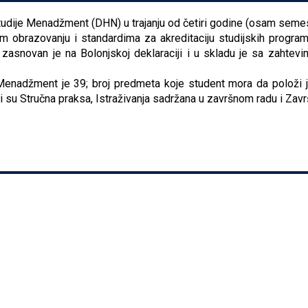
dije Menadžment (DHN) u trajanju od četiri godine (osam semes
obrazovanju i standardima za akreditaciju studijskih programa
 zasnovan je na Bolonjskoj deklaraciji i u skladu je sa zahtev
nadžment je 39; broj predmeta koje student mora da položi je 
 su Stručna praksa, Istraživanja sadržana u završnom radu i Završ
dije Menadžment (DHN) u trajanju od četiri godine (osam semes
obrazovanju i standardima za akreditaciju studijskih programa
 zasnovan je na Bolonjskoj deklaraciji i u skladu je sa zahtev
nadžment je 39; broj predmeta koje student mora da položi je 