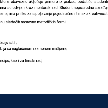
tera, obavezno uključuje primere iz prakse, podstiče studente
rama se odvija i kroz mentorski rad. Student neposredno sarađuj
a, ima priliku za ispoljavanje pojedinačne i timske kreativnosti i 
nu sledećih nastavno metodičkih formi:
ciju istih,
blja sa naglašenom razmenom mišljenja,
cipu, kao i za timski rad,