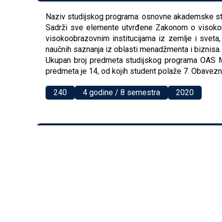
Naziv studijskog programa: osnovne akademske stu
Sadrži sve elemente utvrđene Zakonom o visokom 
visokoobrazovnim institucijama iz zemlje i sveta,
naučnih saznanja iz oblasti menadžmenta i biznisa.
Ukupan broj predmeta studijskog programa OAS Me
predmeta je 14, od kojih student polaže 7. Obavezni
240
4 godine / 8 semestra
2020
Menadžment
Naziv studijskog programa: osnovne akademske stu
Sadrži sve elemente utvrđene Zakonom o visokom 
visokoobrazovnim institucijama iz zemlje i sveta,
naučnih saznanja iz oblasti menadžmenta i biznisa.
Ukupan broj predmeta studijskog programa OAS Me