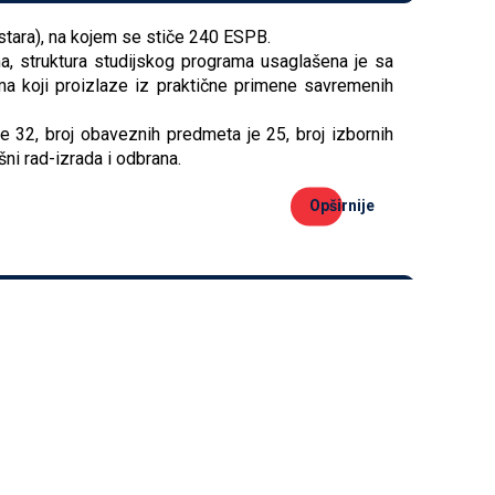
tara), na kojem se stiče 240 ESPB.
, struktura studijskog programa usaglašena je sa
ima koji proizlaze iz praktične primene savremenih
32, broj obaveznih predmeta je 25, broj izbornih
ni rad-izrada i odbrana.
Opširnije
tara), na kojem se stiče 240 ESPB.
, struktura studijskog programa usaglašena je sa
ima koji proizlaze iz praktične primene savremenih
32, broj obaveznih predmeta je 25, broj izbornih