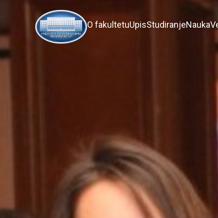
O fakultetu
Upis
Studiranje
Nauka
V