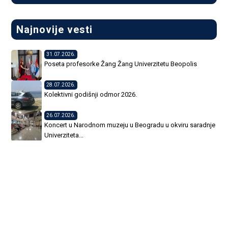
Upravljanje projektima i industrija 4.0
Najnovije vesti
Prva godina
31.07.2026.
Poseta profesorke Žang Žang Univerzitetu Beopolis
28.07.2026.
Kolektivni godišnji odmor 2026.
26.07.2026.
Koncert u Narodnom muzeju u Beogradu u okviru saradnje
Univerziteta...
23.07.2026.
Uspešna odbrana doktorske disertacije dr Alwazna
Falahe
22.07.2026.
Uspešna odbrana doktorske disertacije Salme Humaid
Saeed Humaid Al Ali