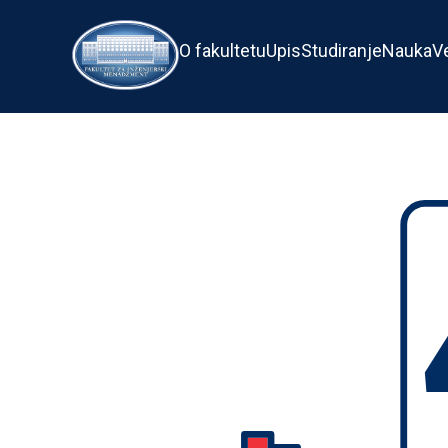
O fakultetu
Upis
Studiranje
Nauka
V