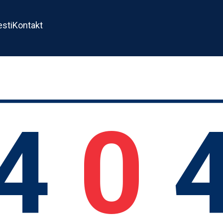
esti
Kontakt
4
0