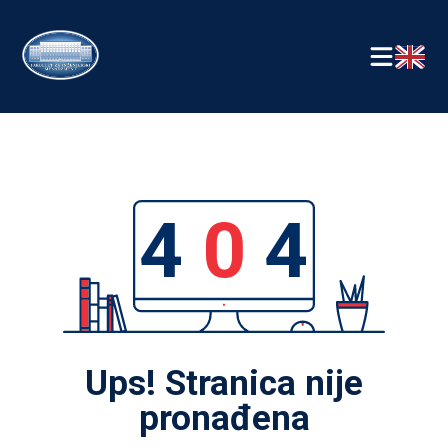
4
0
4
Ups! Stranica nije
pronađena