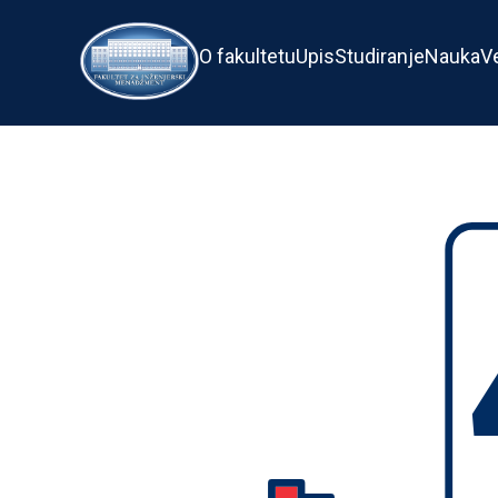
O fakultetu
Upis
Studiranje
Nauka
V