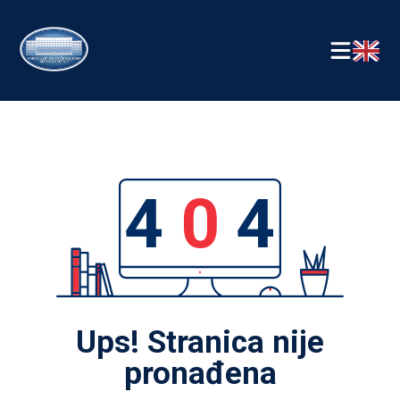
4
0
4
Ups! Stranica nije
pronađena