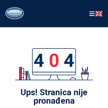
4
0
4
Ups! Stranica nije
pronađena