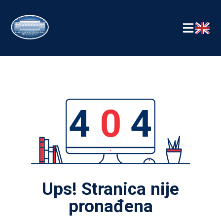
4
0
4
Ups! Stranica nije
pronađena