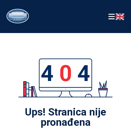
4
0
4
Ups! Stranica nije
pronađena