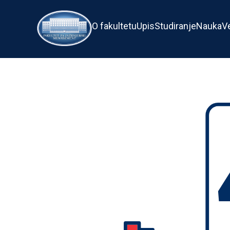
O fakultetu
Upis
Studiranje
Nauka
V