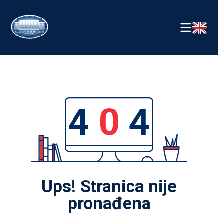
4
0
4
Ups! Stranica nije
pronađena