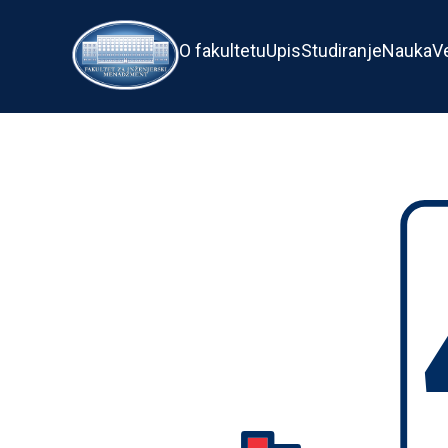
O fakultetu
Upis
Studiranje
Nauka
V