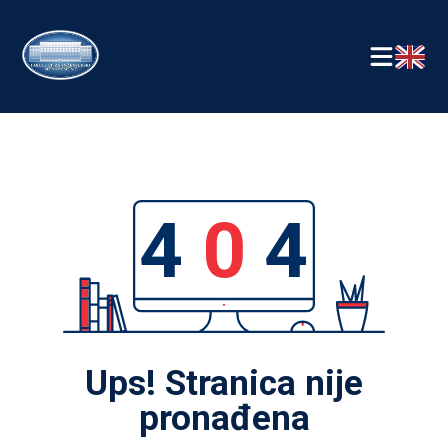
4
0
4
Ups! Stranica nije
pronađena