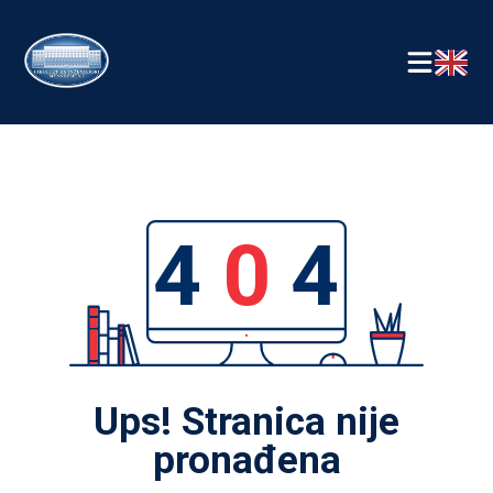
4
0
4
Ups! Stranica nije
pronađena