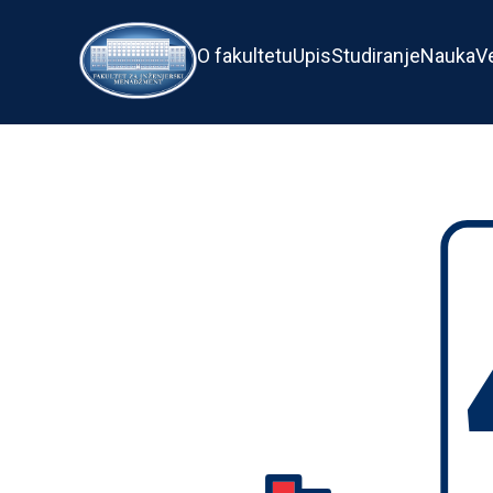
O fakultetu
Upis
Studiranje
Nauka
V