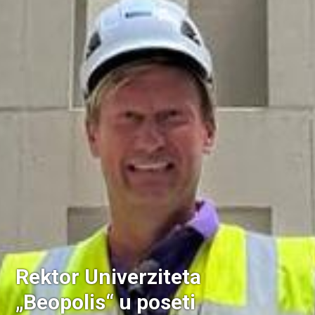
Rektor Univerziteta
„Beopolis“ u poseti