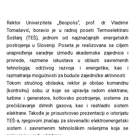
Rektor Univerziteta „Beopolis“, prof. dr Vladimir
Tomašević, boravio je u radnoj poseti Termoelektrani
Šoštanj (TEŠ), jednom od najznačajnijih energetskih
postrojenja u Sloveniji. Poseta je realizovana sa ciljem
unapređenja saradnje između akademske zajednice i
privrede, razmene iskustava u oblasti savremenih
tehnologija, održivog razvoja i energetike, kao i
razmatranja mogućnosti za buduće zajedničke aktivnosti.
Tokom stručnog obilaska, rektor je obišao komandnu
(kontrolnu) sobu iz koje se upravlja radom elektrane,
turbine i generatore, kotlovsko postrojenje, sisteme za
prečišćavanje dimnih gasova, kao i rashladni sistem
elektrane. Takođe je prisustvovao prezentaciji o istorijatu
TEŠ-a, njegovom značaju za slovenački elektroenergetski
sistem i savremenim tehnološkim rešenjima koja se