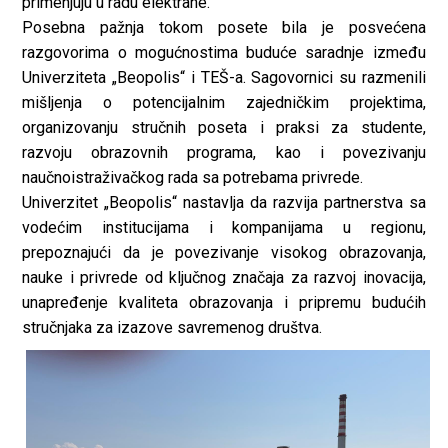
primenjuju u radu elektrane.
Posebna pažnja tokom posete bila je posvećena
razgovorima o mogućnostima buduće saradnje između
Univerziteta „Beopolis“ i TEŠ-a. Sagovornici su razmenili
mišljenja o potencijalnim zajedničkim projektima,
organizovanju stručnih poseta i praksi za studente,
razvoju obrazovnih programa, kao i povezivanju
naučnoistraživačkog rada sa potrebama privrede.
Univerzitet „Beopolis“ nastavlja da razvija partnerstva sa
vodećim institucijama i kompanijama u regionu,
prepoznajući da je povezivanje visokog obrazovanja,
nauke i privrede od ključnog značaja za razvoj inovacija,
unapređenje kvaliteta obrazovanja i pripremu budućih
stručnjaka za izazove savremenog društva.