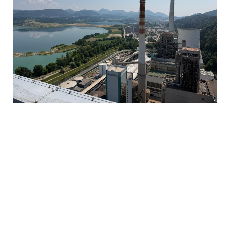
Najnovije vesti
31.07.2026.
Poseta profesorke Žang Žang Univerzitetu Beopolis
28.07.2026.
Kolektivni godišnji odmor 2026.
26.07.2026.