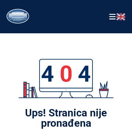
4
0
4
Ups! Stranica nije
pronađena