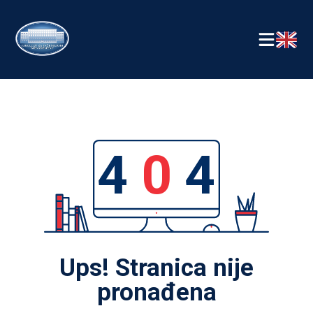
4
0
4
Ups! Stranica nije
pronađena