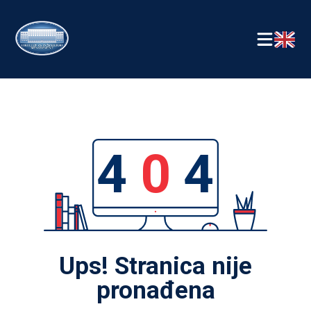
4
0
4
Ups! Stranica nije
pronađena