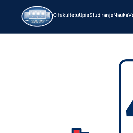
O fakultetu
Upis
Studiranje
Nauka
V