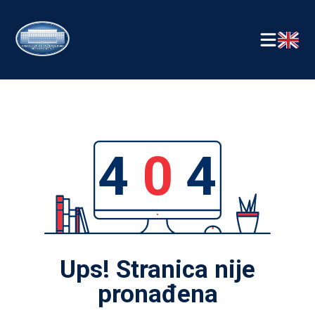
4
0
4
Ups! Stranica nije
pronađena