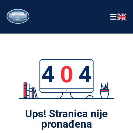
4
0
4
Ups! Stranica nije
pronađena