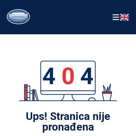
4
0
4
Ups! Stranica nije
pronađena