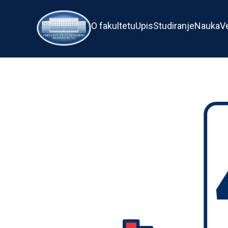
O fakultetu
Upis
Studiranje
Nauka
V