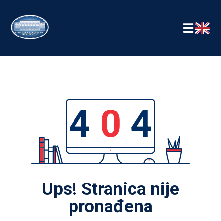
4
0
4
Ups! Stranica nije
pronađena