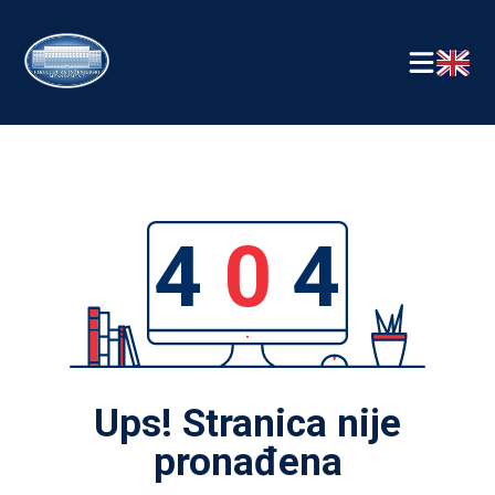
4
0
4
Ups! Stranica nije
pronađena