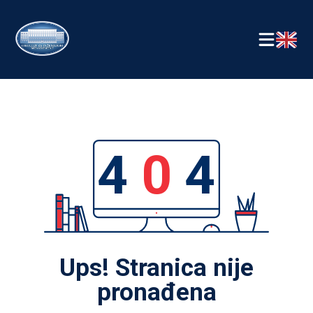
4
0
4
Ups! Stranica nije
pronađena