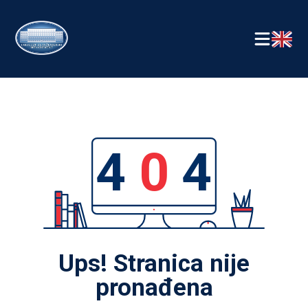
4
0
4
Ups! Stranica nije
pronađena