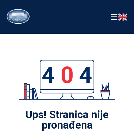
4
0
4
Ups! Stranica nije
pronađena