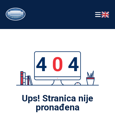
4
0
4
Ups! Stranica nije
pronađena