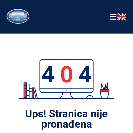
4
0
4
Ups! Stranica nije
pronađena