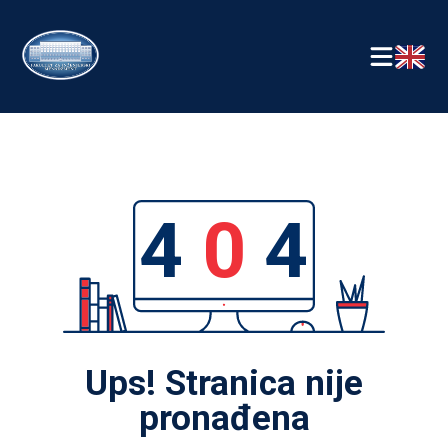
4
0
4
Ups! Stranica nije
pronađena