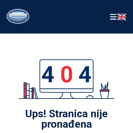
4
0
4
Ups! Stranica nije
pronađena