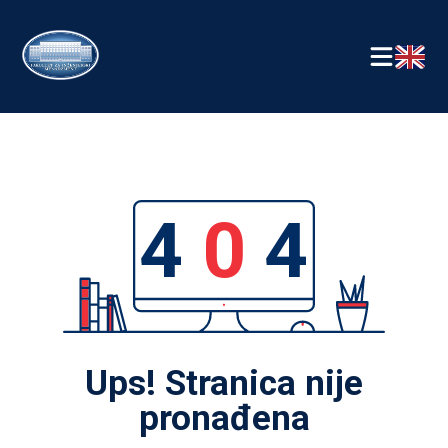
4
0
4
Ups! Stranica nije
pronađena