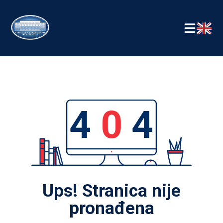
4
0
4
Ups! Stranica nije
pronađena