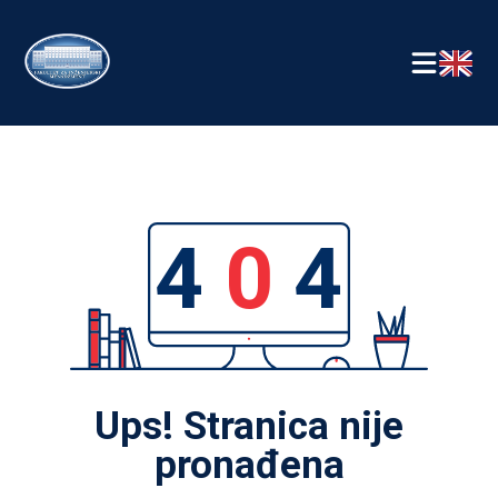
4
0
4
Ups! Stranica nije
pronađena