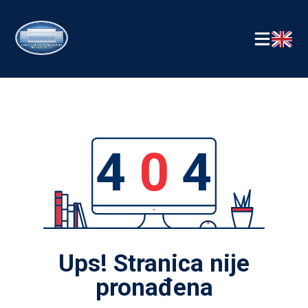
4
0
4
Ups! Stranica nije
pronađena