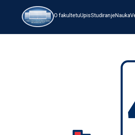
O fakultetu
Upis
Studiranje
Nauka
V