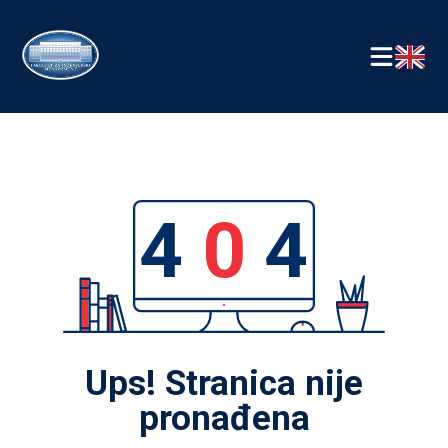
4
0
4
Ups! Stranica nije
pronađena