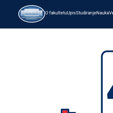
O fakultetu
Upis
Studiranje
Nauka
V