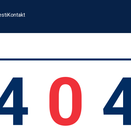
esti
Kontakt
4
0