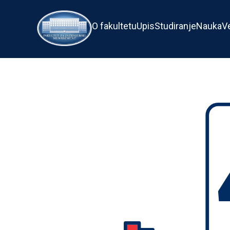
O fakultetu
Upis
Studiranje
Nauka
V